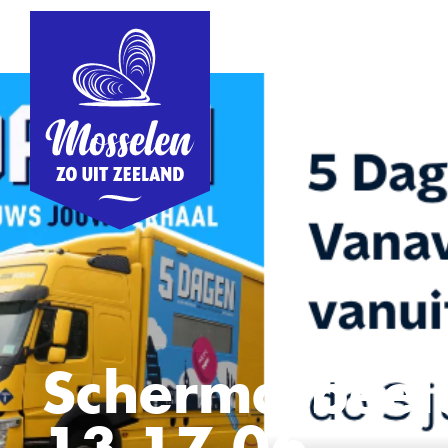
Scherm­afbee
13.17.06