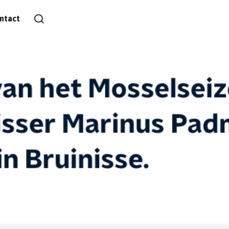
ntact
07 om