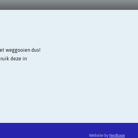
iet weggooien dus!
ruik deze in
Website by
Nedbase