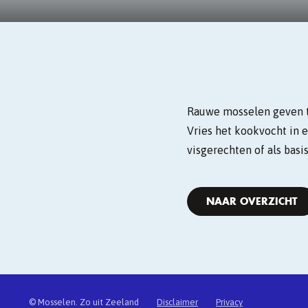
Rauwe mosselen geven ti
Vries het kookvocht in e
visgerechten of als basi
NAAR OVERZICHT
© Mosselen. Zo uit Zeeland
Disclaimer
Privacy