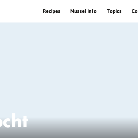
Recipes
Mussel info
Topics
Co
cht