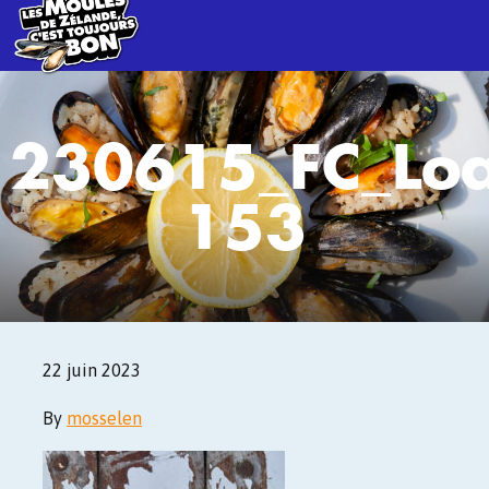
230615_FC_Lo
153
22 juin 2023
By
mosselen