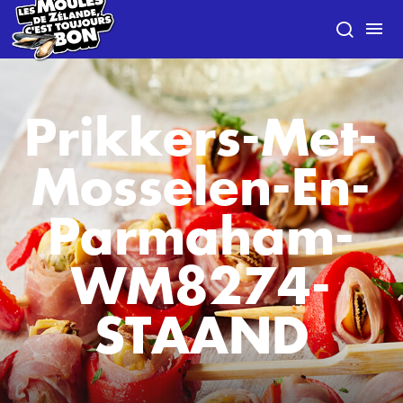
Prikkers-Met-
Mosselen-En-
Parmaham-
WM8274-
STAAND