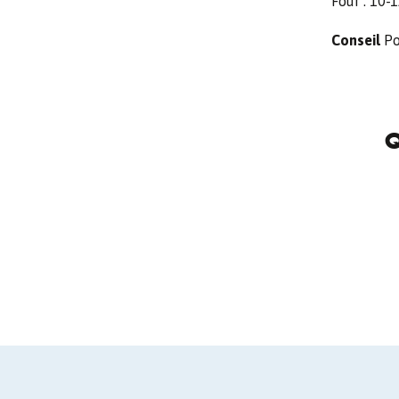
Four : 10-
Conseil
Po
Q