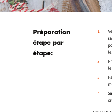
Préparation
Vé
sa
étape par
po
étape:
le
Pr
le
Re
mo
Sa
cr