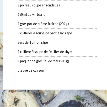
1 poireau coupé en rondelles
150 ml de vin blanc
1 gros pot de crème fraîche (200 g)
3 cuillères à soupe de parmesan râpé
zest de 1 citron râpé
1 cuillère à soupe de feuilles de thym
1 paquet de gros sel de mer (500 g)
plaque de cuisson