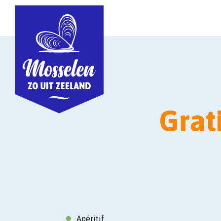
Grat
Apéritif