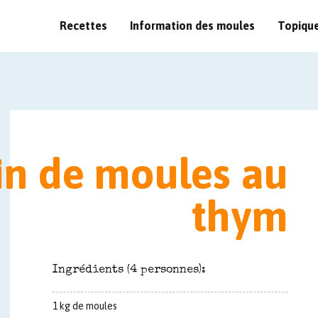
Recettes
Information des moules
Topiqu
in de moules au
thym
Ingrédients (4 personnes):
1 kg de moules