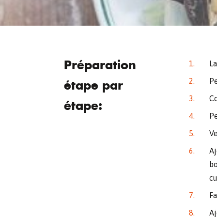
Préparation
La
Pe
étape par
Co
étape:
Pe
Ve
Aj
bo
cu
Fa
Aj