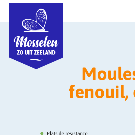
Moules
fenouil,
Plats de résistance