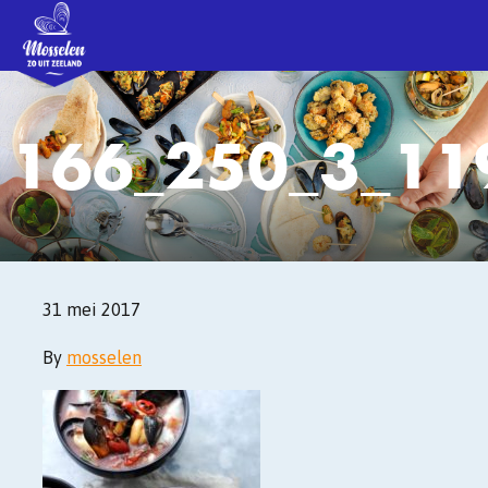
166_250_3_119
31 mei 2017
By
mosselen