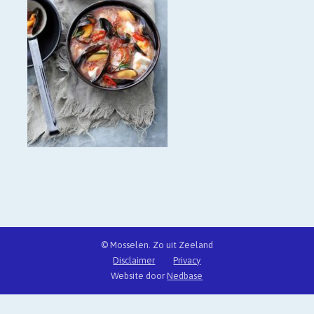
© Mosselen. Zo uit Zeeland
Disclaimer
Privacy
Website door
Nedbase