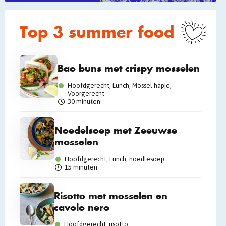
Top 3 summer food
Bao buns met crispy mosselen
Hoofdgerecht, Lunch, Mossel hapje,
Voorgerecht
30 minuten
Noedelsoep met Zeeuwse
mosselen
Hoofdgerecht, Lunch, noedlesoep
15 minuten
Risotto met mosselen en
cavolo nero
Hoofdgerecht, risotto