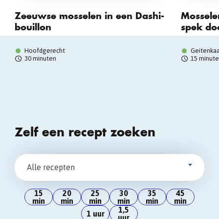
Zeeuwse mosselen in een Dashi-
Mossele
bouillon
spek do
Hoofdgerecht
Geitenkaa
30 minuten
15 minut
Zelf een recept zoeken
Alle recepten
15
20
25
30
35
45
min
min
min
min
min
min
1,5
1 uur
uur