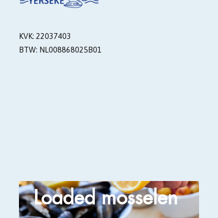
KVK: 22037403
BTW: NL008868025B01
Loaded mosselen