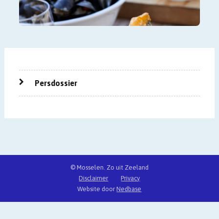
Persdossier
© Mosselen. Zo uit Zeeland
Disclaimer
Privacy
Website door
Nedbase