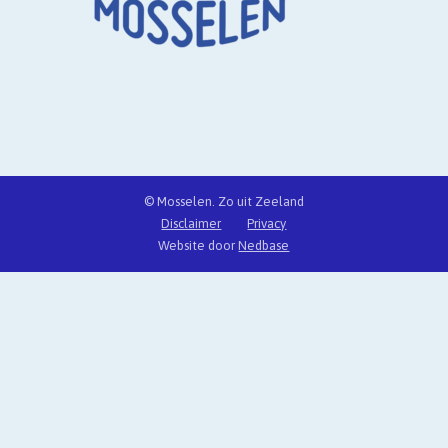
© Mosselen. Zo uit Zeeland
Disclaimer
Privacy
Website door
Nedbase