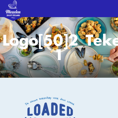
Logo[50]2_Tek
1