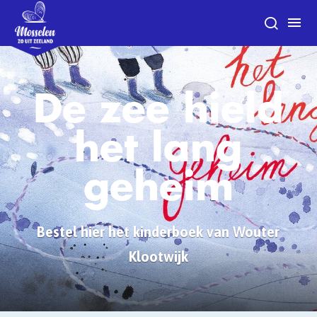
De zee hield
het lang
geheim
Bestel hier het kinderboek van Wouter
Klootwijk