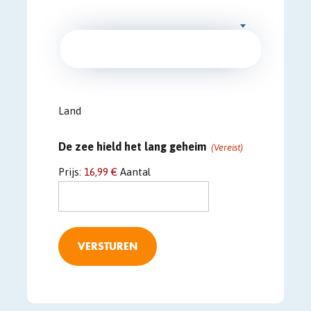
Land
Aantal
De zee hield het lang geheim
(Vereist)
Prijs:
16,99 €
Aantal