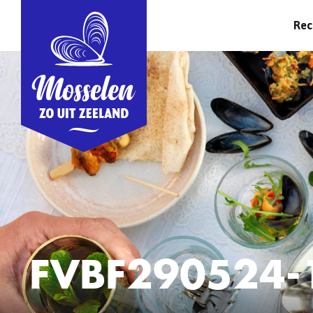
Rec
FVBF290524-