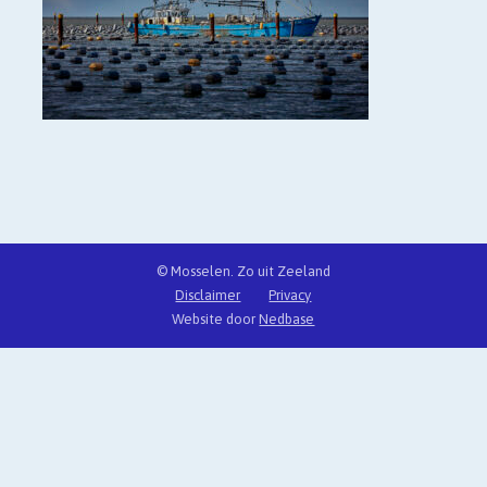
© Mosselen. Zo uit Zeeland
Disclaimer
Privacy
Website door
Nedbase