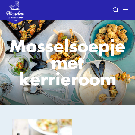
Mosselsoepje
met
kerrieroom