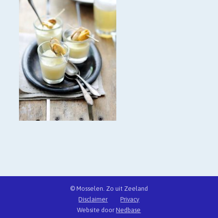
© Mosselen. Zo uit Zeeland
Disclaimer
Privacy
Website door
Nedbase