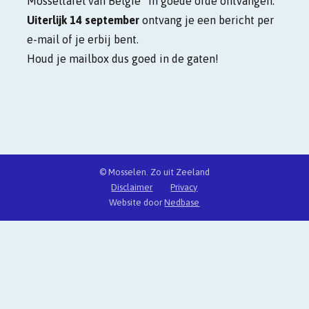
Mosseltafel van België”
in goede orde ontvangen.
Uiterlijk 14 september
ontvang je een bericht per
e-mail of je erbij bent.
Houd je mailbox dus goed in de gaten!
© Mosselen. Zo uit Zeeland
Disclaimer
Privacy
Website door
Nedbase