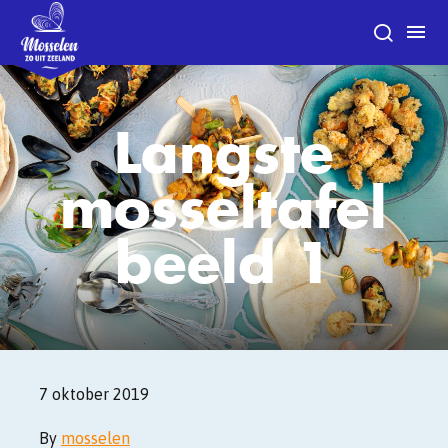
Langste
mosseltafel
beeld 1
7 oktober 2019
By
mosselen