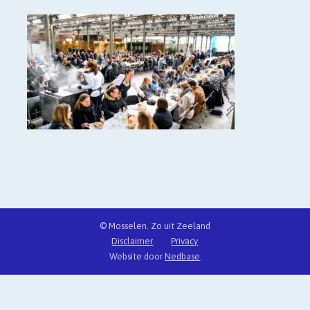
© Mosselen. Zo uit Zeeland
Disclaimer
Privacy
Website door
Nedbase