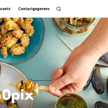
urants
Contactgegevens
50pix