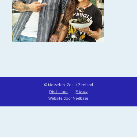
© Mosselen. Zo uit Zeeland
Disclaimer
Privacy
Website door
Nedbase