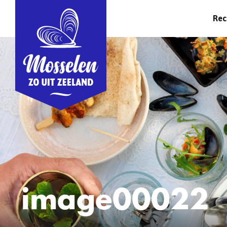
Rec
image00022