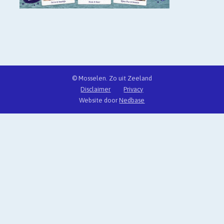
© Mosselen. Zo uit Zeeland
Disclaimer
Privacy
Website door
Nedbase