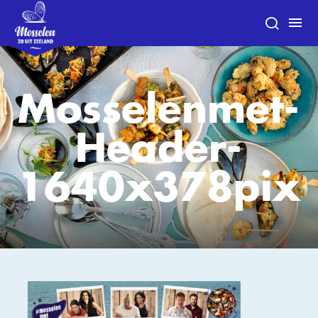
Mosselenmet-
Header-
1640x378pix