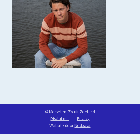
© Mosselen. Zo uit Zeeland
Disclaimer
Privacy
Website door
Nedbase