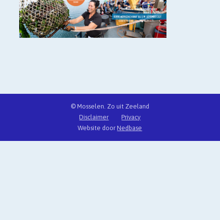
© Mosselen. Zo uit Zeeland
Disclaimer
Privacy
Website door
Nedbase