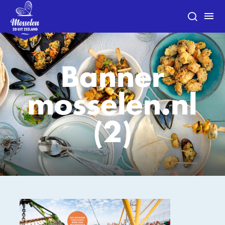
Banner
mosselen.nl
(2)