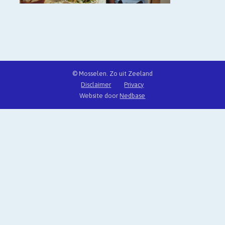
© Mosselen. Zo uit Zeeland
Disclaimer
Privacy
Website door
Nedbase