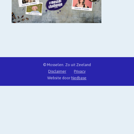
© Mosselen. Zo uit Zeeland
Disclaimer
Privacy
Website door
Nedbase