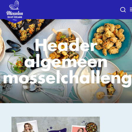
Header
algemeen
mosselchallen