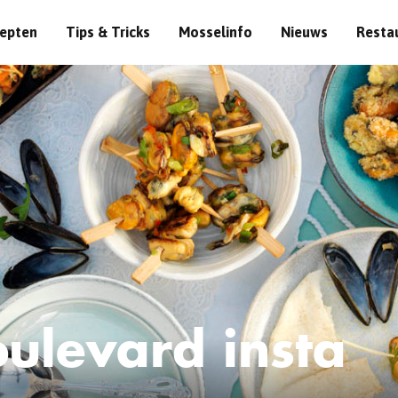
epten
Tips & Tricks
Mosselinfo
Nieuws
Resta
ulevard insta