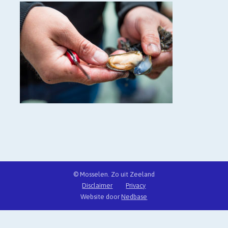
© Mosselen. Zo uit Zeeland
Disclaimer
Privacy
Website door
Nedbase