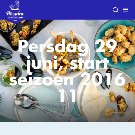
Persdag 29
juni, start
seizoen 2016
11