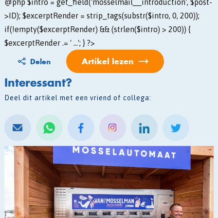
@php $intro = get_field('mosselmail__introduction', $post-
>ID); $excerptRender = strip_tags(substr($intro, 0, 200));
if(!empty($excerptRender) && (strlen($intro) > 200)) {
$excerptRender .= ' ...'; } ?>
Artikel lezen
Delen
Interessant?
Deel dit artikel met een vriend of collega: