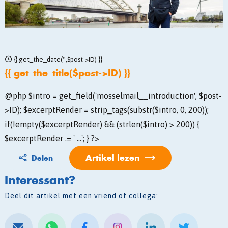
{{ get_the_date('',$post->ID) }}
{{ get_the_title($post->ID) }}
@php $intro = get_field('mosselmail__introduction', $post-
>ID); $excerptRender = strip_tags(substr($intro, 0, 200));
if(!empty($excerptRender) && (strlen($intro) > 200)) {
$excerptRender .= ' ...'; } ?>
Artikel lezen
Delen
Interessant?
Deel dit artikel met een vriend of collega: