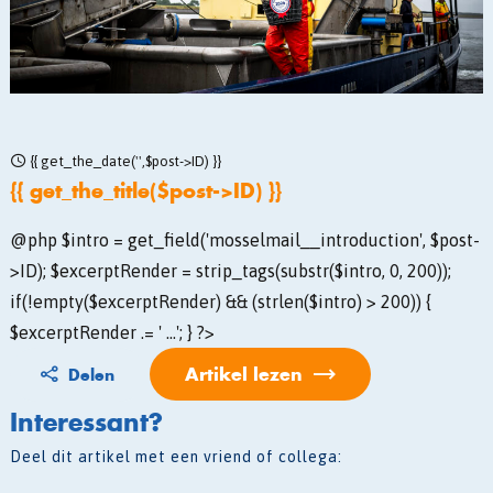
{{ get_the_date('',$post->ID) }}
{{ get_the_title($post->ID) }}
@php $intro = get_field('mosselmail__introduction', $post-
>ID); $excerptRender = strip_tags(substr($intro, 0, 200));
if(!empty($excerptRender) && (strlen($intro) > 200)) {
$excerptRender .= ' ...'; } ?>
Artikel lezen
Delen
Interessant?
Deel dit artikel met een vriend of collega: