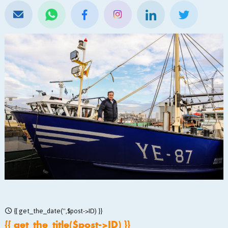
{{ get_the_date('',$post->ID) }}
{{ get_the_title($post->ID) }}