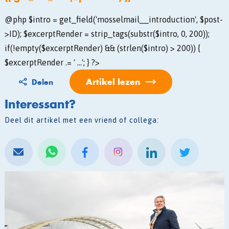
@php $intro = get_field('mosselmail__introduction', $post-
>ID); $excerptRender = strip_tags(substr($intro, 0, 200));
if(!empty($excerptRender) && (strlen($intro) > 200)) {
$excerptRender .= ' ...'; } ?>
Artikel lezen
Delen
Interessant?
Deel dit artikel met een vriend of collega: