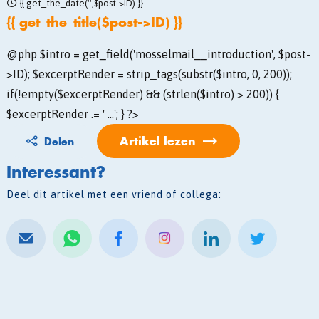
{{ get_the_date('',$post->ID) }}
{{ get_the_title($post->ID) }}
@php $intro = get_field('mosselmail__introduction', $post-
>ID); $excerptRender = strip_tags(substr($intro, 0, 200));
if(!empty($excerptRender) && (strlen($intro) > 200)) {
$excerptRender .= ' ...'; } ?>
Artikel lezen
Delen
Interessant?
Deel dit artikel met een vriend of collega: