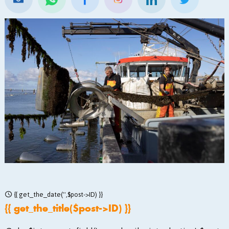
{{ get_the_date('',$post->ID) }}
{{ get_the_title($post->ID) }}