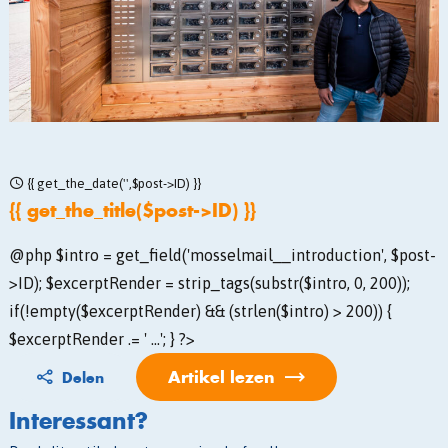
{{ get_the_date('',$post->ID) }}
{{ get_the_title($post->ID) }}
@php $intro = get_field('mosselmail__introduction', $post-
>ID); $excerptRender = strip_tags(substr($intro, 0, 200));
if(!empty($excerptRender) && (strlen($intro) > 200)) {
$excerptRender .= ' ...'; } ?>
Artikel lezen
Delen
Interessant?