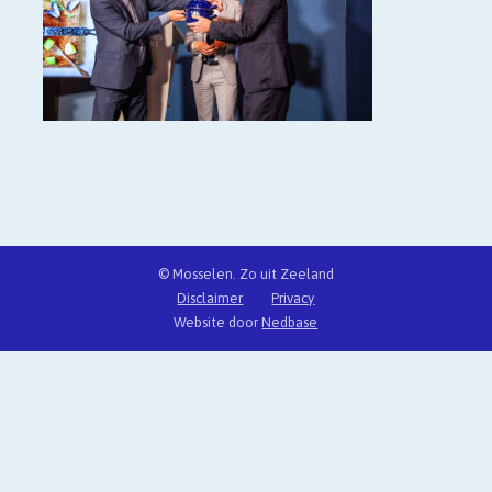
© Mosselen. Zo uit Zeeland
Disclaimer
Privacy
Website door
Nedbase