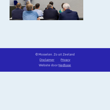
© Mosselen. Zo uit Zeeland
Disclaimer
Privacy
Website door
Nedbase