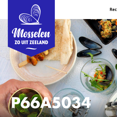
Rec
P66A5034