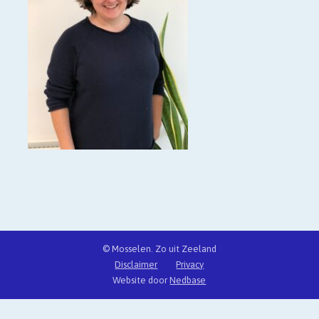
© Mosselen. Zo uit Zeeland
Disclaimer
Privacy
Website door
Nedbase