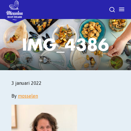
IMG_4386
3 januari 2022
By
mosselen