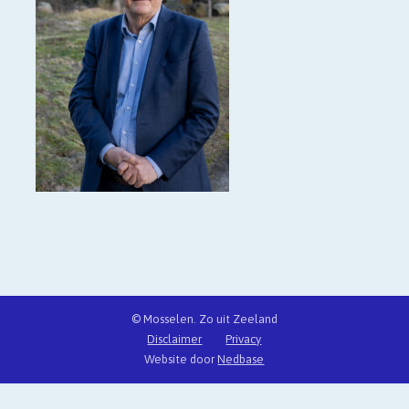
© Mosselen. Zo uit Zeeland
Disclaimer
Privacy
Website door
Nedbase