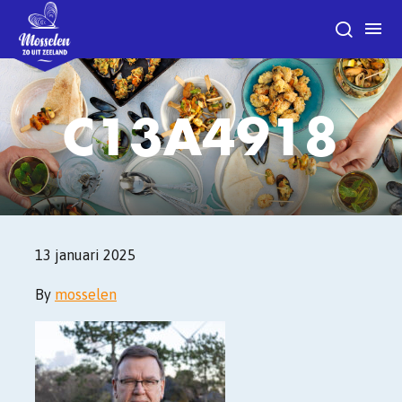
C13A4918
13 januari 2025
By
mosselen