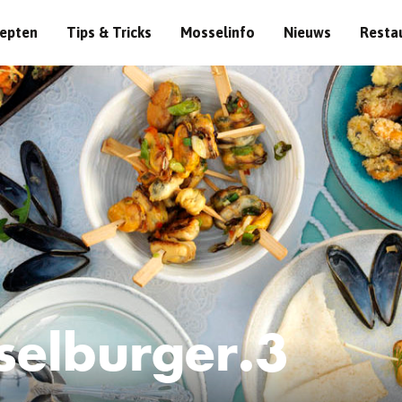
epten
Tips & Tricks
Mosselinfo
Nieuws
Resta
elburger.3