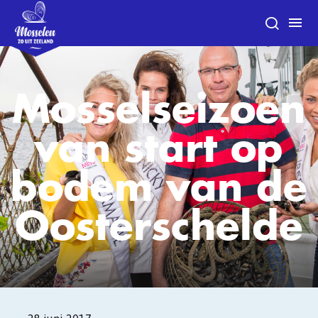
Mosselseizoen
van start op
bodem van de
Oosterschelde