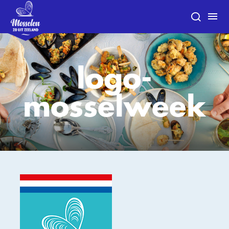
logo-
mosselweek