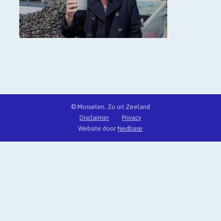
© Mosselen. Zo uit Zeeland
Disclaimer
Privacy
Website door
Nedbase