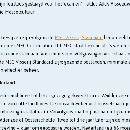
jn foutloos geslaagd voor het ‘examen’,” aldus Addy Risseeuw,
ie Mosselcultuur.
tiewijzen zijn volgens de
MSC Visserij Standaard
beoordeeld 
iceerder MEC Certification Ltd. MSC staat bekend als ’s wereld
erkende standaard voor duurzame wildgevangen vis, schaal- e
 de MSC Visserij Standaard zijn: gezonde bestanden, minimale 
 effectief beheer.
derland
ederland bevist of beter gezegd gekweekt in de Waddenzee e
orm van natte landbouw. De mosselkweker vist mosselzaad op o
invanginstallaties in. Vervolgens zaait hij het natuurlijke m
addenzee of Oosterschelde. Twee tot drie jaar later zijn de m
mgeving – klaar om geoogst te worden.. Nederland telt 88 mo