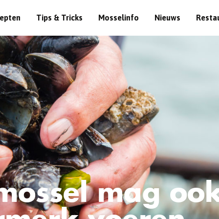
epten
Tips & Tricks
Mosselinfo
Nieuws
Resta
mossel mag ook
rmerk voeren