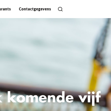
urants
Contactgegevens
 komende vijf