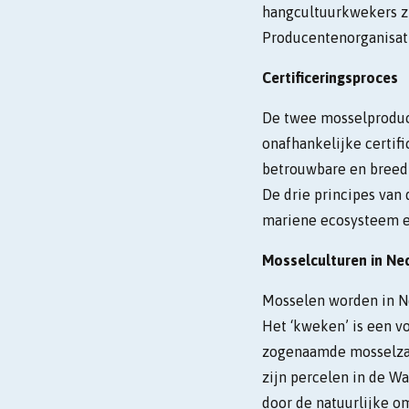
hangcultuurkwekers zi
Producentenorganisat
Certificeringsproces
De twee mosselproduc
onafhankelijke certif
betrouwbare en breed 
De drie principes van
mariene ecosysteem en
Mosselculturen in Ne
Mosselen worden in N
Het ‘kweken’ is een v
zogenaamde mosselzaad
zijn percelen in de W
door de natuurlijke o