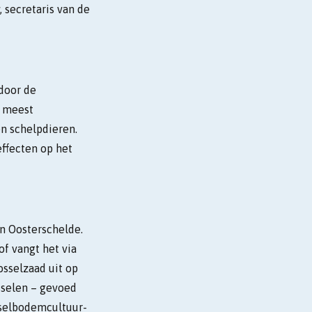
 secretaris van de
door de
s meest
n schelpdieren.
effecten op het
n Oosterschelde.
f vangt het via
osselzaad uit op
osselen – gevoed
sselbodemcultuur-