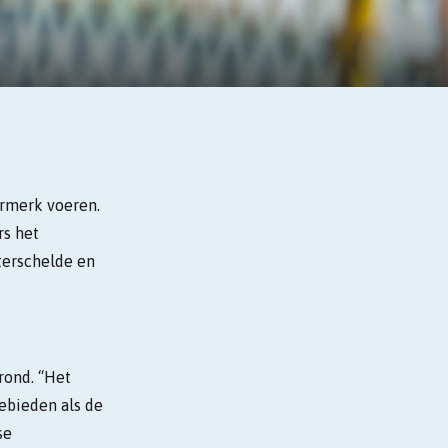
rmerk voeren.
s het
terschelde en
rond. “Het
ebieden als de
se