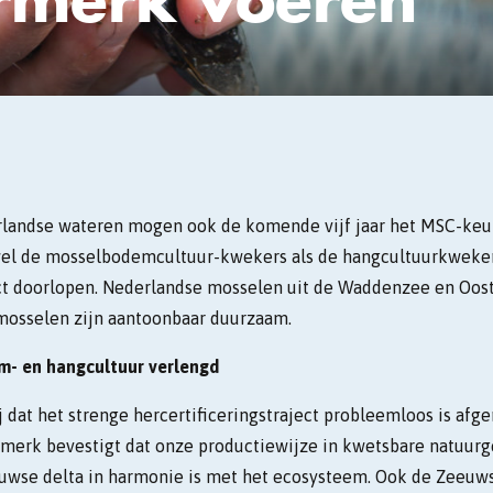
rlandse wateren mogen ook de komende vijf jaar het MSC-keu
el de mosselbodemcultuur-kwekers als de hangcultuurkweker
ect doorlopen. Nederlandse mosselen uit de Waddenzee en Oos
osselen zijn aantoonbaar duurzaam.
em- en hangcultuur verlengd
j dat het strenge hercertificeringstraject probleemloos is afge
erk bevestigt dat onze productiewijze in kwetsbare natuurg
wse delta in harmonie is met het ecosysteem. Ook de Zeeuw