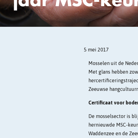
5 mei 2017
Mosselen uit de Nede
Met glans hebben zow
hercertificeringstraj
Zeeuwse hangcultuurm
Certificaat voor bod
De mosselsector is bli
hernieuwde MSC-keurm
Waddenzee en de Zeeu