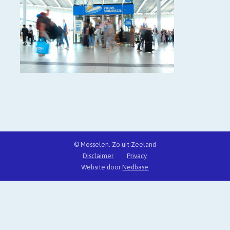
© Mosselen. Zo uit Zeeland
Disclaimer
Privacy
Website door
Nedbase