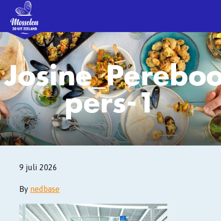
Josine_Perebo
pers-1
9 juli 2026
By
nedbase