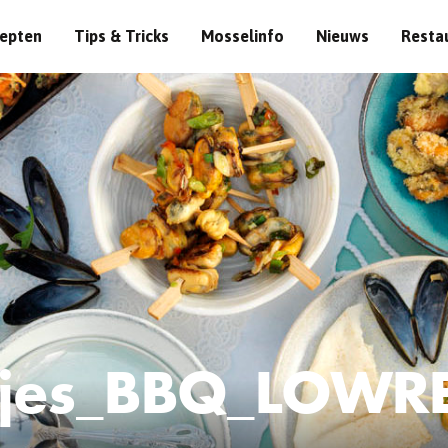
epten
Tips & Tricks
Mosselinfo
Nieuws
Resta
tjes_BBQ_LOWR