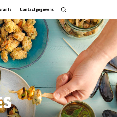
urants
Contactgegevens
ES