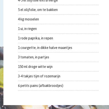
4-5 el olijfolie extra vierge
5 el olijfolie, om te bakken
4 kg mosselen
1 ui, in ringen
1 rode paprika, in repen
1 courgette, in dikke halve maantjes
3 tomaten, in partjes
150 ml droge witte wijn
3-4 takjes tijm of rozemarijn
6 petits pains (afbakbroodjes)