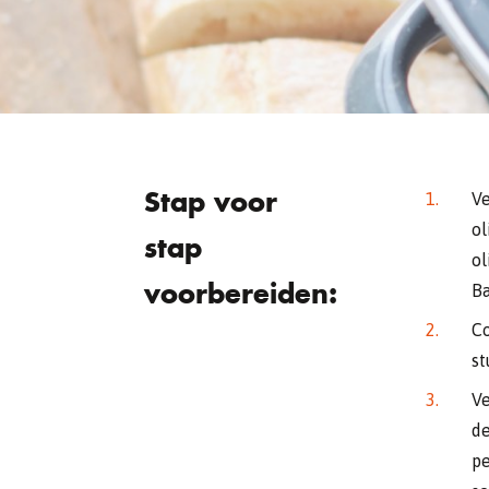
Stap voor
Ve
ol
stap
ol
voorbereiden:
Ba
Co
st
Ve
de
pe