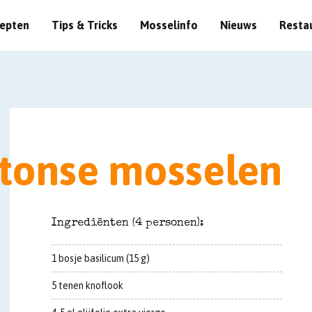
epten
Tips & Tricks
Mosselinfo
Nieuws
Resta
tonse mosselen
Ingrediënten (4 personen):
1 bosje basilicum (15 g)
5 tenen knoflook