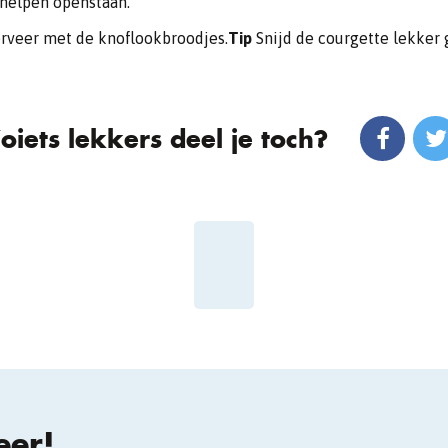
helpen openstaan.
rveer met de knoflookbroodjes.
Tip
Snijd de courgette lekker
oiets lekkers deel je toch?
eer!