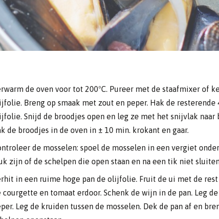
rwarm de oven voor tot 200ºC. Pureer met de staafmixer of 
ijfolie. Breng op smaak met zout en peper. Hak de resterende 
ijfolie. Snijd de broodjes open en leg ze met het snijvlak naa
k de broodjes in de oven in ± 10 min. krokant en gaar.
ntroleer de mosselen: spoel de mosselen in een vergiet onde
uk zijn of de schelpen die open staan en na een tik niet sluiten
rhit in een ruime hoge pan de olijfolie. Fruit de ui met de re
 courgette en tomaat erdoor. Schenk de wijn in de pan. Leg d
per. Leg de kruiden tussen de mosselen. Dek de pan af en bren