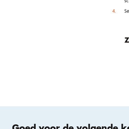
sc
Se
Z
Goed voor de volgende k