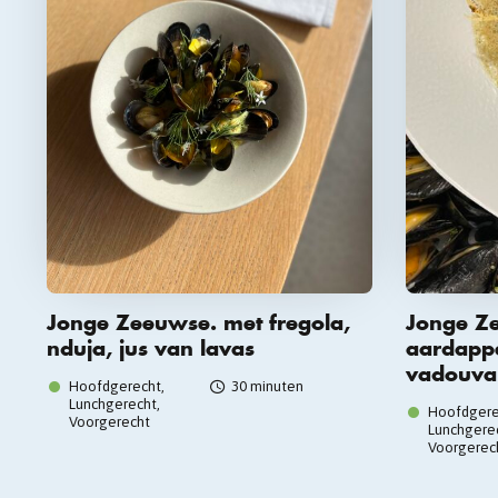
Jonge Zeeuwse. met fregola,
Jonge Z
nduja, jus van lavas
aardappe
vadouvan
Hoofdgerecht,
30 minuten
Lunchgerecht,
Hoofdgere
Voorgerecht
Lunchgerec
Voorgerec