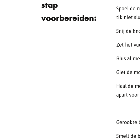
stap
Spoel de 
voorbereiden:
tik niet sl
Snij de kn
Zet het vu
Blus af me
Giet de mo
Haal de m
apart voor 
Gerookte b
Smelt de b