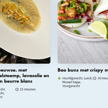
eeuwse. met
Bao buns met crispy 
lstoemp, lavasolie en
Hoofdgerecht, Lunch,
30 min
 beurre blanc
Mossel hapje,
Voorgerecht
cht,
15 minuten
ht,
ht