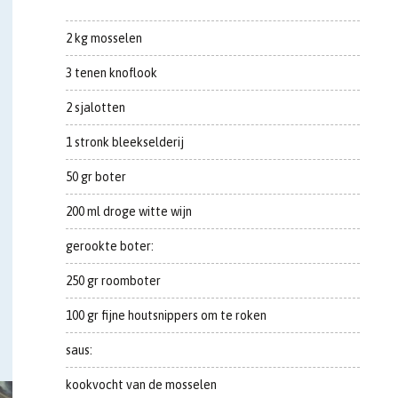
2 kg mosselen
3 tenen knoflook
2 sjalotten
1 stronk bleekselderij
50 gr boter
200 ml droge witte wijn
gerookte boter:
250 gr roomboter
100 gr fijne houtsnippers om te roken
saus:
kookvocht van de mosselen