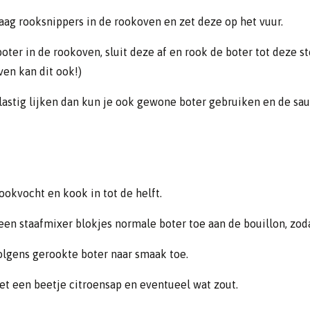
laag rooksnippers in de rookoven en zet deze op het vuur.
boter in de rookoven, sluit deze af en rook de boter tot deze 
en kan dit ook!)
lastig lijken dan kun je ook gewone boter gebruiken en de sa
ookvocht en kook in tot de helft.
en staafmixer blokjes normale boter toe aan de bouillon, zod
lgens gerookte boter naar smaak toe.
t een beetje citroensap en eventueel wat zout.