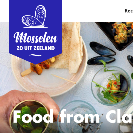
Rec
Food from Cl