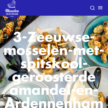
3-Zeeuwse-
mosselen-met-
spitskool-
geroosterde
amandel-en-
Ardennenham