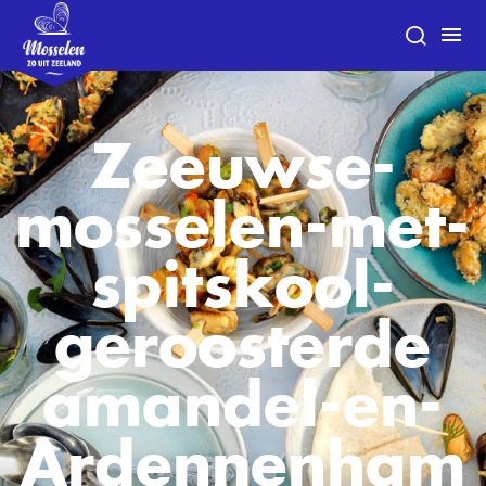
Zeeuwse-
mosselen-met-
spitskool-
geroosterde
amandel-en-
Ardennenham