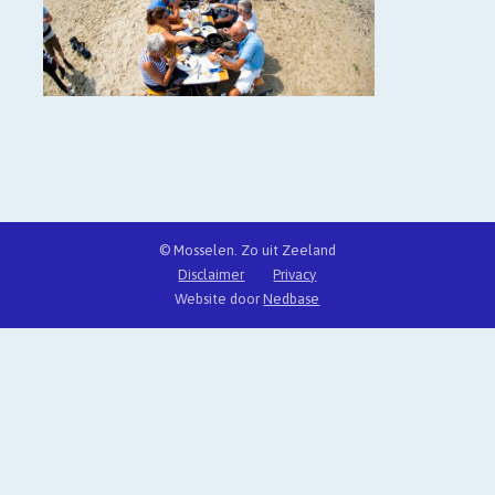
© Mosselen. Zo uit Zeeland
Disclaimer
Privacy
Website door
Nedbase