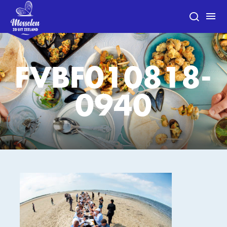
FVBF010818-
0940