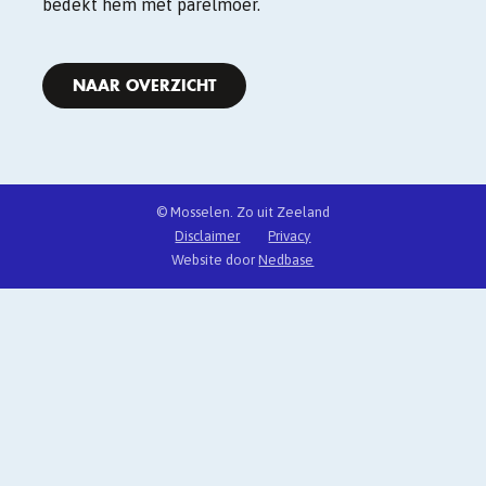
bedekt hem met parelmoer.
NAAR OVERZICHT
© Mosselen. Zo uit Zeeland
Disclaimer
Privacy
Website door
Nedbase