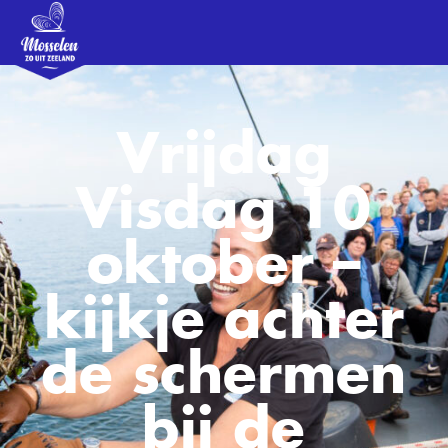
Vrijdag
Visdag 10
oktober –
kijkje achter
de schermen
bij de