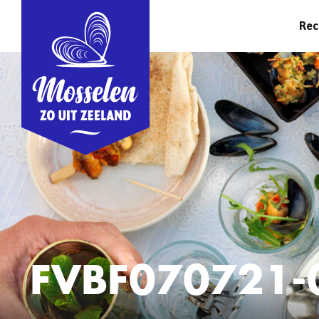
Rec
FVBF070721-