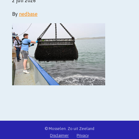
2 juli 2026
By
nedbase
© Mosselen. Zo uit Zeeland
Disclaimer
Privacy