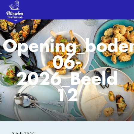
Opening_bodem
06-
2026_Beeld
12