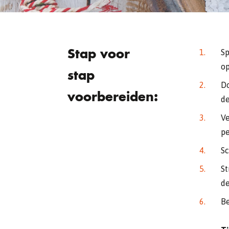
Stap voor
Sp
op
stap
Do
voorbereiden:
de
Ve
pe
Sc
St
de
Be