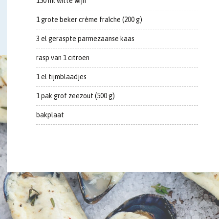
150 ml witte wijn
1 grote beker crème fraîche (200 g)
3 el geraspte parmezaanse kaas
rasp van 1 citroen
1 el tijmblaadjes
1 pak grof zeezout (500 g)
bakplaat