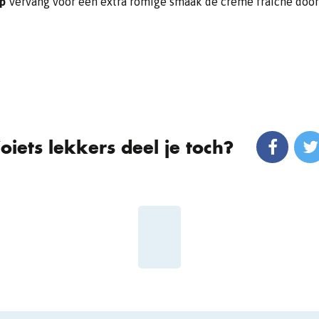
ip
Vervang voor een extra romige smaak de crème fraîche doo
oiets lekkers deel je toch?