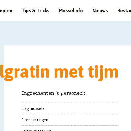
epten
Tips & Tricks
Mosselinfo
Nieuws
Resta
gratin met tijm
Ingrediënten (2 personen):
1 kg mosselen
1 prei, in ringen